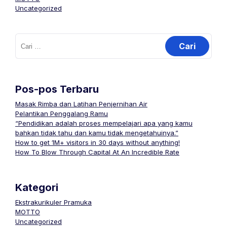
Uncategorized
Cari
untuk:
Pos-pos Terbaru
Masak Rimba dan Latihan Penjernihan Air
Pelantikan Penggalang Ramu
“Pendidikan adalah proses mempelajari apa yang kamu
bahkan tidak tahu dan kamu tidak mengetahuinya.”
How to get 1M+ visitors in 30 days without anything!
How To Blow Through Capital At An Incredible Rate
Kategori
Ekstrakurikuler Pramuka
MOTTO
Uncategorized