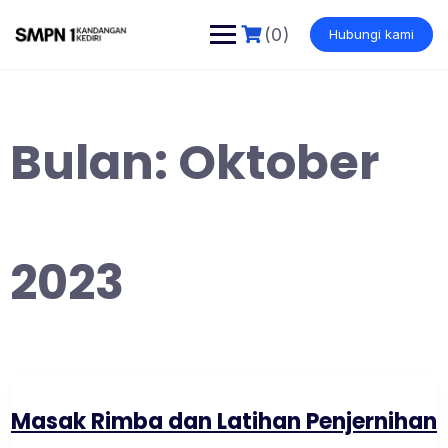
Skip
to
(0)
Hubungi kami
content
Bulan:
Oktober
2023
Masak Rimba dan Latihan Penjernihan